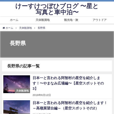
けーすけつぼひブログ 〜星と
写真と車中泊〜
ホーム
天体観測地
観光地・旅
アウトドア
ホーム
天体観測地
長野県
長野県
長野県の記事一覧
日本一と言われる阿智村の星空を紹介しま
す！〜やまなみ広場編〜【星空スポットその
3】
天体観測地
2018年6月12日
日本一と言われる阿智村の星空を紹介します！
～高嶺展望台編～（星空スポットその2）